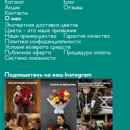
Каталог
Блог
Акции
Отзывы
Контакты
О нас
Экспертная доставка цветов
Цветы - это наше призвание
Наши преимущества
Гарантия качества
Политика конфиденциальности
Условия возврата средств
Публичная оферта
Процедура оплаты
Система лояльности
Подпишитесь на наш Instagram