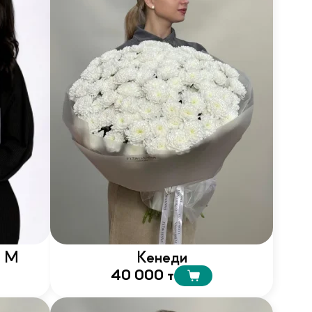
а М
Кенеди
40 000 т