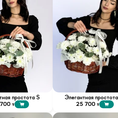
тная простота S
Элегантная простот
 700 т
25 700 т