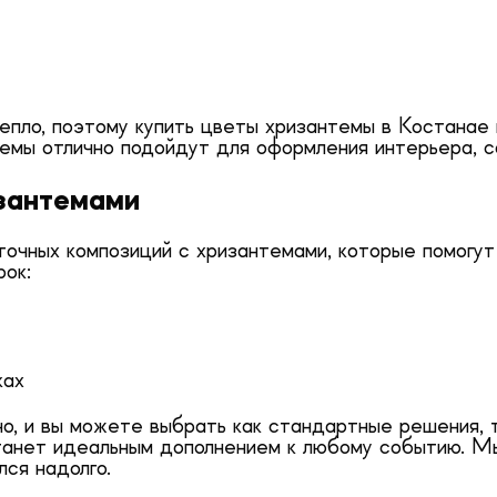
епло, поэтому купить цветы хризантемы в Костанае 
темы отлично подойдут для оформления интерьера, с
зантемами
очных композиций с хризантемами, которые помогут
рок:
ках
, и вы можете выбрать как стандартные решения, т
станет идеальным дополнением к любому событию. М
ся надолго.