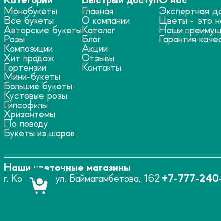
Категории
Быстрый доступ
О нас
Монобукеты
Главная
Экспертная д
Все букеты
О компании
Цветы - это н
Авторские букеты
Каталог
Наши преимущ
Розы
Блог
Гарантия каче
Композиции
Акции
Хит продаж
Отзывы
Гортензии
Контакты
Мини-букеты
Большие букеты
Кустовые розы
Гипсофилы
Хризантемы
По поводу
Букеты из шаров
Наши цветочные магазины
г. Костанай, ул. Баймагамбетова, 162
+7-777-240