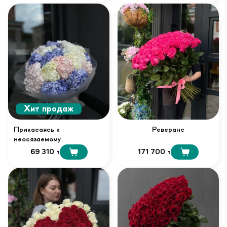
Хит продаж
Прикасаясь к
Реверанс
неосязаемому
69 310 т
171 700 т