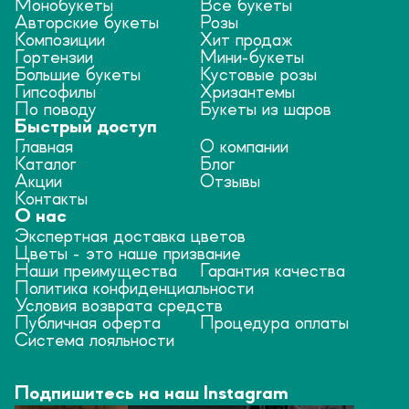
Монобукеты
Все букеты
Авторские букеты
Розы
Композиции
Хит продаж
Гортензии
Мини-букеты
Большие букеты
Кустовые розы
Гипсофилы
Хризантемы
По поводу
Букеты из шаров
Быстрый доступ
Главная
О компании
Каталог
Блог
Акции
Отзывы
Контакты
О нас
Экспертная доставка цветов
Цветы - это наше призвание
Наши преимущества
Гарантия качества
Политика конфиденциальности
Условия возврата средств
Публичная оферта
Процедура оплаты
Система лояльности
Подпишитесь на наш Instagram