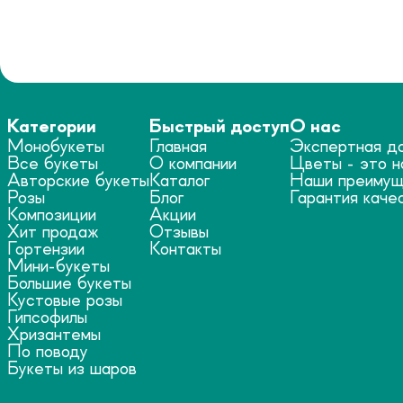
Категории
Быстрый доступ
О нас
Монобукеты
Главная
Экспертная д
Все букеты
О компании
Цветы - это н
Авторские букеты
Каталог
Наши преимущ
Розы
Блог
Гарантия каче
Композиции
Акции
Хит продаж
Отзывы
Гортензии
Контакты
Мини-букеты
Большие букеты
Кустовые розы
Гипсофилы
Хризантемы
По поводу
Букеты из шаров