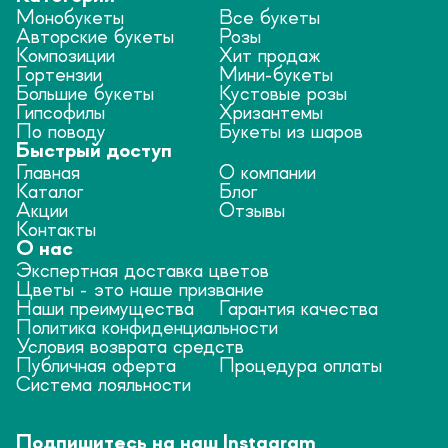
Монобукеты
Все букеты
Авторские букеты
Розы
Композиции
Хит продаж
Гортензии
Мини-букеты
Большие букеты
Кустовые розы
Гипсофилы
Хризантемы
По поводу
Букеты из шаров
Быстрый доступ
Главная
О компании
Каталог
Блог
Акции
Отзывы
Контакты
О нас
Экспертная доставка цветов
Цветы - это наше призвание
Наши преимущества
Гарантия качества
Политика конфиденциальности
Условия возврата средств
Публичная оферта
Процедура оплаты
Система лояльности
Подпишитесь на наш Instagram