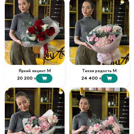
Яркий акцент М
Тихая радость М
20 200 т
24 400 т